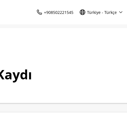
+908502221545
Türkiye - Türkçe
Kaydı