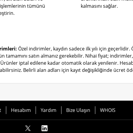
işlemlerinin tümünü
kalmasını sağlar.
ştirin.
rimleri:
Özel indirimler, kaydın sadece ilk yılı için geçerlidir. 
ün tamamını satın almanız gerekebilir.
Nihai fiyat; indiriml
Ürünler iptal edilene kadar otomatik olarak yenilenir. Hesab
bilirsiniz.
Belirli alan adları için kayıt değişikliğinde ücret 
t
Hesabım
Yardım
Bize Ulaşın
WHOIS