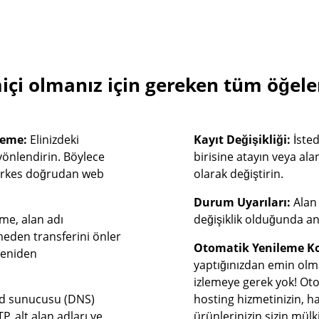
içi olmanız için gereken tüm öğeler
leme:
Elinizdeki
Kayıt Değişikliği:
İsted
 yönlendirin. Böylece
birisine atayın veya alan 
herkes doğrudan web
olarak değiştirin.
Durum Uyarıları:
Alan 
eme, alan adı
değişiklik olduğunda an
nmeden transferini önler
Otomatik Yenileme K
yeniden
yaptığınızdan emin olma
izlemeye gerek yok! Oto
ad sunucusu (DNS)
hosting hizmetinizin, ha
P, alt alan adları ve
ürünlerinizin sizin mülk