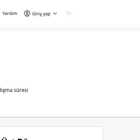
Yardım
Giriş yap
lışma süresi