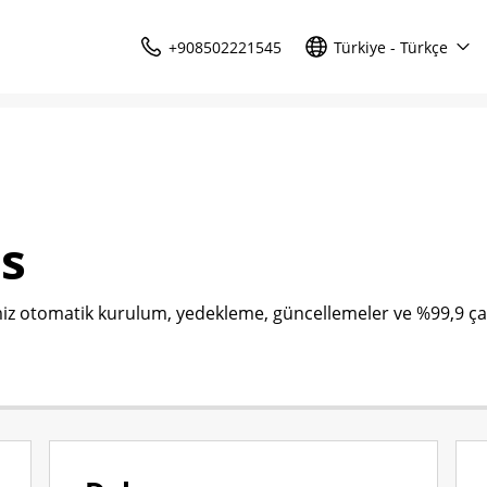
+908502221545
Türkiye - Türkçe
s
z otomatik kurulum, yedekleme, güncellemeler ve %99,9 ça